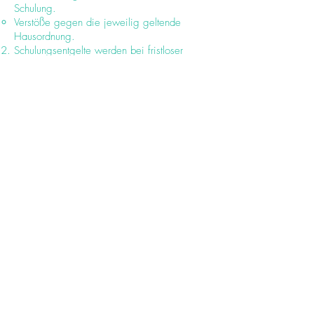
Schulung.
Verstöße gegen die jeweilig geltende
Hausordnung.
Schulungsentgelte werden bei fristloser
Kündigung in vollem Umfang fällig und sind
vom Auftraggeber bzw. Einzelteilnehmer zu
tragen. Vorab beglichene Schulungsentgelte
werden nicht erstattet.
§ 10 Teilnahmebestätigungen/ -Zertifikate
Jeder Teilnehmer einer Schulung erhält nach
Abschluss der Schulung eine
Teilnahmebestätigung. Hierzu notwendig ist
neben der vollständigen Teilnahme an der
entsprechenden Schulung und der
vollständigen Entrichtung des
Schulungsentgelts eine gültige Unterschrift
des Teilnehmers in der Teilnehmerliste.
Ersatz-/Zweitbescheinigungen für das
jeweils laufende Jahr werden gegen eine
Gebühr von 5,-- € inkl. Ust. und Versand, für
zurückliegende Jahre gegen eine Gebühr